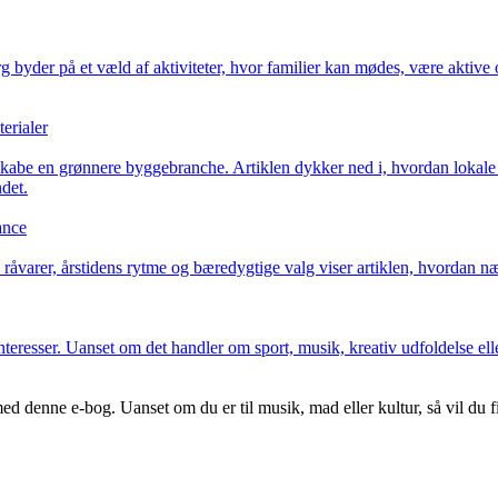
g byder på et væld af aktiviteter, hvor familier kan mødes, være aktive o
erialer
kabe en grønnere byggebranche. Artiklen dykker ned i, hvordan lokale
det.
ance
råvarer, årstidens rytme og bæredygtige valg viser artiklen, hvordan næ
resser. Uanset om det handler om sport, musik, kreativ udfoldelse eller fr
d denne e-bog. Uanset om du er til musik, mad eller kultur, så vil du fi