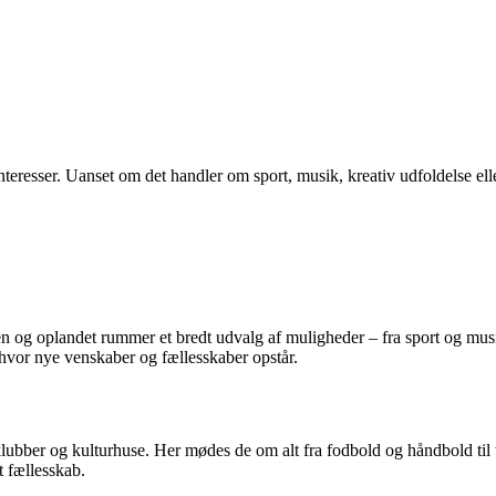
resser. Uanset om det handler om sport, musik, kreativ udfoldelse eller fr
en og oplandet rummer et bredt udvalg af muligheder – fra sport og musik
, hvor nye venskaber og fællesskaber opstår.
ubber og kulturhuse. Her mødes de om alt fra fodbold og håndbold til t
t fællesskab.