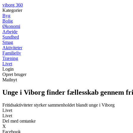
viborg 360
Kategorier
Byg
Bolig
Økonomi
Arbejde
Sundhed
Smag
Aktiviteter
Familieliv
Træning
Livet
Login
Opret bruger
Mailnyt
Unge i Viborg finder fællesskab gennem fri
Fritidsaktiviteter styrker sammenholdet blandt unge i Viborg
Livet
Livet
Del med omtanke
X
Facebook