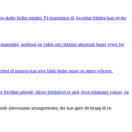
g skabe fælles minder. Få inspiration til, hvordan fritiden kan styrke
 materialer, genbrug og viden om cirkulær økonomi baner vejen for
rhed til naturen kan give både bedre smag og større velvære.
ivilligt arbejde, bliver fritidslivet et sted, hvor relationer vokser, og
nde interessante arrangementer, der kan gøre dit besøg til en