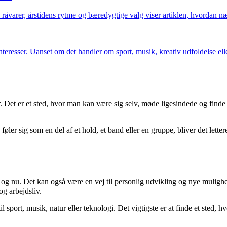
råvarer, årstidens rytme og bæredygtige valg viser artiklen, hvordan næ
resser. Uanset om det handler om sport, musik, kreativ udfoldelse eller fr
 Det er et sted, hvor man kan være sig selv, møde ligesindede og finde st
n føler sig som en del af et hold, et band eller en gruppe, bliver det let
er og nu. Det kan også være en vej til personlig udvikling og nye muligh
g arbejdsliv.
l sport, musik, natur eller teknologi. Det vigtigste er at finde et sted