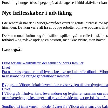
Forskning i unges trivsel peger på, at deltagelse i fritidsaktiviteter k
Nye fællesskaber i udvikling
I de senere år har der i Viborg-området været stigende interesse for n
hinanden. Det kan være alt fra at bygge robotter og lave podcasts til at a
De kommunale kultur- og fritidstilbud spiller også en rolle i at skabe
forhånd – og måske opdage en passion, man ikke vidste, man havde.
Læs også:
Fritid for alle – aktiviteter, der samler Viborgs familier
Livet
Fra naturens grønne rum til byens kreative og kulturelle tilbud – Vibor
fællesskabet og bringe generationer sammen.
Byg grønt: Viborgs lokale leverandører viser vejen til bæredygtige mat
Livet
I Viborg går håndværkere, leverandører og bygherrer sammen om at s
mere bæredygtige løsninger – til gavn for både miljøet og lokalsamfun
Sundhed på tallerkenen – lokale råvarer fra Viborg giver smag og bal