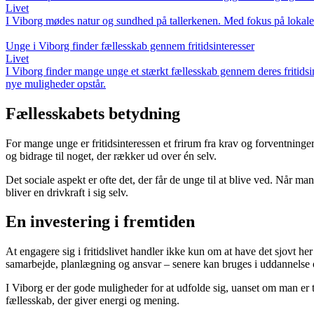
Livet
I Viborg mødes natur og sundhed på tallerkenen. Med fokus på lokale 
Unge i Viborg finder fællesskab gennem fritidsinteresser
Livet
I Viborg finder mange unge et stærkt fællesskab gennem deres fritidsinte
nye muligheder opstår.
Fællesskabets betydning
For mange unge er fritidsinteressen et frirum fra krav og forventninger.
og bidrage til noget, der rækker ud over én selv.
Det sociale aspekt er ofte det, der får de unge til at blive ved. Når ma
bliver en drivkraft i sig selv.
En investering i fremtiden
At engagere sig i fritidslivet handler ikke kun om at have det sjovt h
samarbejde, planlægning og ansvar – senere kan bruges i uddannelse o
I Viborg er der gode muligheder for at udfolde sig, uanset om man er ti
fællesskab, der giver energi og mening.