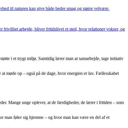
rhed til naturen kan give både bedre smag og større velvære.
ivilligt arbejde, bliver fritidslivet et sted, hvor relationer vokser, og
øtte i et trygt miljø. Samtidig lærer man at samarbejde, tage initiativ
tere at møde op – også på de dage, hvor energien er lav. Fællesskabet
eder. Mange unge oplever, at de færdigheder, de lærer i fritiden – som
, hvor man føler sig hjemme – og hvor man kan være en del af et