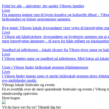
Fritid for alle – aktiviteter, der samler Viborgs familier
Livet
Fra naturens grønne rum til byens kreative og kulturelle tilbud – Vibor
fællesskabet og bringe generationer sammen.
Byg grønt: Viborgs lokale leverandører viser vejen til bæredygtige mat
Livet
I Viborg går håndværkere, leverandører og bygherrer sammen om at s
mere bæredygtige løsninger – til gavn for både miljøet og lokalsamfun
Sundhed på tallerkenen – lokale råvarer fra Viborg giver smag og bal
Livet
I Viborg mødes natur og sundhed på tallerkenen. Med fokus på lokale 
Unge i Viborg finder fællesskab gennem fritidsinteresser
Livet
I Viborg finder mange unge et stærkt fællesskab gennem deres fritidsinte
nye muligheder opstår.
Viborgs lokale festivaler og events
Få et overblik over de mest spændende festivaler og events i Viborg me
mindeværdig oplevelse.
Hent bogen
Vil du have nyt fra os? Tilmeld dig her