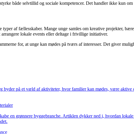
an styrke både selvtillid og sociale kompetencer. Det handler ikke kun om 
ye typer af fællesskaber. Mange unge samles om kreative projekter, bæred
rrangere lokale events eller deltage i frivillige initiativer.
 rammerne for, at unge kan mødes på tværs af interesser. Det giver mulig
g byder på et væld af aktiviteter, hvor familier kan mødes, være aktive o
erialer
kabe en grønnere byggebranche. Artiklen dykker ned i, hvordan lokale
det.
ance