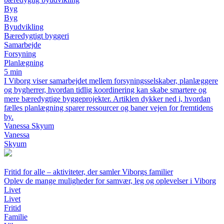
Byg
Byg
Byudvikling
Bæredygtigt byggeri
Samarbejde
Forsyning
Planlægning
5 min
I Viborg viser samarbejdet mellem forsyningsselskaber, planlæggere
og bygherrer, hvordan tidlig koordinering kan skabe smartere og
mere bæredygtige byggeprojekter. Artiklen dykker ned i, hvordan
fælles planlægning sparer ressourcer og baner vejen for fremtidens
by.
Vanessa Skyum
Vanessa
Skyum
Fritid for alle – aktiviteter, der samler Viborgs familier
Oplev de mange muligheder for samvær, leg og oplevelser i Viborg
Livet
Livet
Fritid
Familie