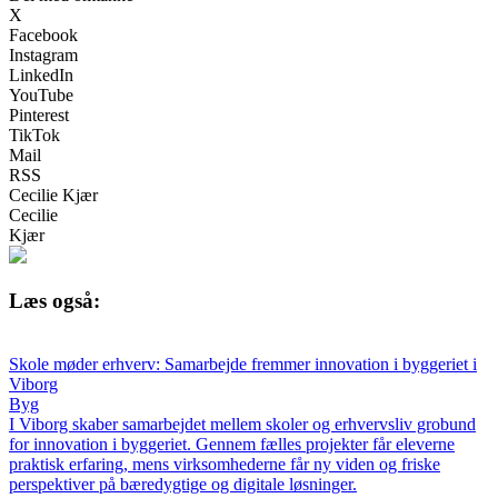
X
Facebook
Instagram
LinkedIn
YouTube
Pinterest
TikTok
Mail
RSS
Cecilie Kjær
Cecilie
Kjær
Læs også:
Skole møder erhverv: Samarbejde fremmer innovation i byggeriet i
Viborg
Byg
I Viborg skaber samarbejdet mellem skoler og erhvervsliv grobund
for innovation i byggeriet. Gennem fælles projekter får eleverne
praktisk erfaring, mens virksomhederne får ny viden og friske
perspektiver på bæredygtige og digitale løsninger.