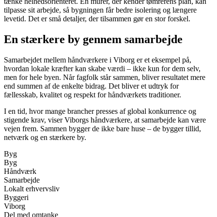
tænke helhedsorienteret. En murer, der kender tømrerens plan, kan
tilpasse sit arbejde, så bygningen får bedre isolering og længere
levetid. Det er små detaljer, der tilsammen gør en stor forskel.
En stærkere by gennem samarbejde
Samarbejdet mellem håndværkere i Viborg er et eksempel på,
hvordan lokale kræfter kan skabe værdi – ikke kun for dem selv,
men for hele byen. Når fagfolk står sammen, bliver resultatet mere
end summen af de enkelte bidrag. Det bliver et udtryk for
fællesskab, kvalitet og respekt for håndværkets traditioner.
I en tid, hvor mange brancher presses af global konkurrence og
stigende krav, viser Viborgs håndværkere, at samarbejde kan være
vejen frem. Sammen bygger de ikke bare huse – de bygger tillid,
netværk og en stærkere by.
Byg
Byg
Håndværk
Samarbejde
Lokalt erhvervsliv
Byggeri
Viborg
Del med omtanke