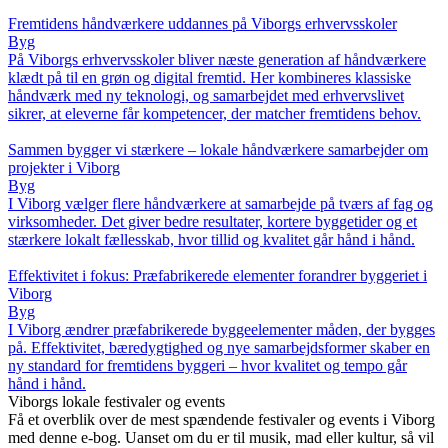
Fremtidens håndværkere uddannes på Viborgs erhvervsskoler
Byg
På Viborgs erhvervsskoler bliver næste generation af håndværkere
klædt på til en grøn og digital fremtid. Her kombineres klassiske
håndværk med ny teknologi, og samarbejdet med erhvervslivet
sikrer, at eleverne får kompetencer, der matcher fremtidens behov.
Sammen bygger vi stærkere – lokale håndværkere samarbejder om
projekter i Viborg
Byg
I Viborg vælger flere håndværkere at samarbejde på tværs af fag og
virksomheder. Det giver bedre resultater, kortere byggetider og et
stærkere lokalt fællesskab, hvor tillid og kvalitet går hånd i hånd.
Effektivitet i fokus: Præfabrikerede elementer forandrer byggeriet i
Viborg
Byg
I Viborg ændrer præfabrikerede byggeelementer måden, der bygges
på. Effektivitet, bæredygtighed og nye samarbejdsformer skaber en
ny standard for fremtidens byggeri – hvor kvalitet og tempo går
hånd i hånd.
Viborgs lokale festivaler og events
Få et overblik over de mest spændende festivaler og events i Viborg
med denne e-bog. Uanset om du er til musik, mad eller kultur, så vil