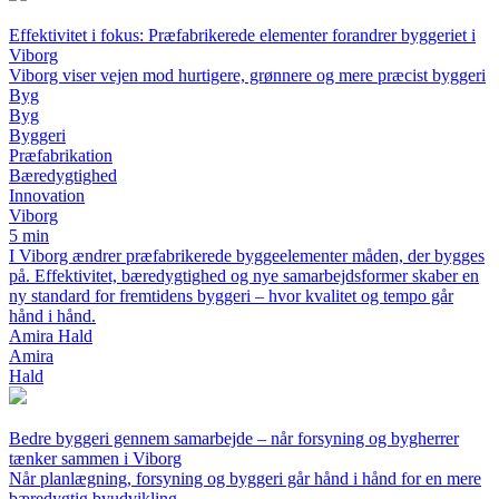
Effektivitet i fokus: Præfabrikerede elementer forandrer byggeriet i
Viborg
Viborg viser vejen mod hurtigere, grønnere og mere præcist byggeri
Byg
Byg
Byggeri
Præfabrikation
Bæredygtighed
Innovation
Viborg
5 min
I Viborg ændrer præfabrikerede byggeelementer måden, der bygges
på. Effektivitet, bæredygtighed og nye samarbejdsformer skaber en
ny standard for fremtidens byggeri – hvor kvalitet og tempo går
hånd i hånd.
Amira Hald
Amira
Hald
Bedre byggeri gennem samarbejde – når forsyning og bygherrer
tænker sammen i Viborg
Når planlægning, forsyning og byggeri går hånd i hånd for en mere
bæredygtig byudvikling