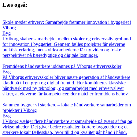
Læs også:
Skole møder erhverv: Samarbejde fremmer innovation i byggeriet i
Viborg
Byg
I Viborg skaber samarbejdet mellem skoler og erhvervsliv grobund
for innovation i byggeriet. Gennem fælles projekter får eleverne
praktisk erfaring, mens virksomhederne får ny viden og friske
perspektiver på bæredygtige og digitale løsninger.
Fremtidens håndværkere uddannes på Viborgs erhvervsskoler
Byg
På Viborgs erhvervsskoler bliver næste generation af håndværkere
klædt på til en grøn og digital fremtid. Her kombineres klassiske
håndværk med ny teknologi, og samarbejdet med erhvervslivet
sikrer, at eleverne får kompetencer, der matcher fremtidens behov.
Sammen bygger vi stærkere – lokale håndværkere samarbejder om
projekter i Viborg
Byg
I Viborg vælger flere håndværkere at samarbejde på tværs af fag og
virksomheder. Det giver bedre resultater, kortere byggetider og et
stærkere lokalt fællesskab, hvor tillid og kvalitet går hånd i hånd.