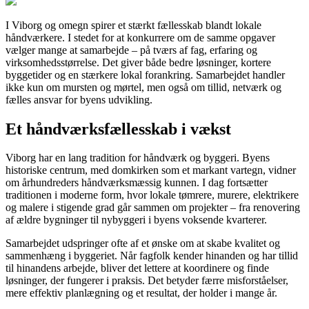
I Viborg og omegn spirer et stærkt fællesskab blandt lokale
håndværkere. I stedet for at konkurrere om de samme opgaver
vælger mange at samarbejde – på tværs af fag, erfaring og
virksomhedsstørrelse. Det giver både bedre løsninger, kortere
byggetider og en stærkere lokal forankring. Samarbejdet handler
ikke kun om mursten og mørtel, men også om tillid, netværk og
fælles ansvar for byens udvikling.
Et håndværksfællesskab i vækst
Viborg har en lang tradition for håndværk og byggeri. Byens
historiske centrum, med domkirken som et markant vartegn, vidner
om århundreders håndværksmæssig kunnen. I dag fortsætter
traditionen i moderne form, hvor lokale tømrere, murere, elektrikere
og malere i stigende grad går sammen om projekter – fra renovering
af ældre bygninger til nybyggeri i byens voksende kvarterer.
Samarbejdet udspringer ofte af et ønske om at skabe kvalitet og
sammenhæng i byggeriet. Når fagfolk kender hinanden og har tillid
til hinandens arbejde, bliver det lettere at koordinere og finde
løsninger, der fungerer i praksis. Det betyder færre misforståelser,
mere effektiv planlægning og et resultat, der holder i mange år.