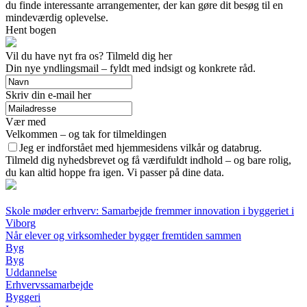
du finde interessante arrangementer, der kan gøre dit besøg til en
mindeværdig oplevelse.
Hent bogen
Vil du have nyt fra os? Tilmeld dig her
Din nye yndlingsmail – fyldt med indsigt og konkrete råd.
Skriv din e-mail her
Vær med
Velkommen – og tak for tilmeldingen
Jeg er indforstået med hjemmesidens vilkår og databrug.
Tilmeld dig nyhedsbrevet og få værdifuldt indhold – og bare rolig,
du kan altid hoppe fra igen. Vi passer på dine data.
Skole møder erhverv: Samarbejde fremmer innovation i byggeriet i
Viborg
Når elever og virksomheder bygger fremtiden sammen
Byg
Byg
Uddannelse
Erhvervssamarbejde
Byggeri