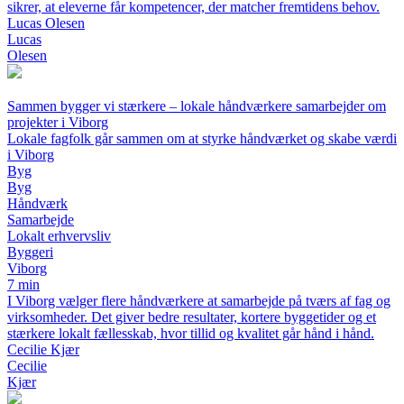
sikrer, at eleverne får kompetencer, der matcher fremtidens behov.
Lucas Olesen
Lucas
Olesen
Sammen bygger vi stærkere – lokale håndværkere samarbejder om
projekter i Viborg
Lokale fagfolk går sammen om at styrke håndværket og skabe værdi
i Viborg
Byg
Byg
Håndværk
Samarbejde
Lokalt erhvervsliv
Byggeri
Viborg
7 min
I Viborg vælger flere håndværkere at samarbejde på tværs af fag og
virksomheder. Det giver bedre resultater, kortere byggetider og et
stærkere lokalt fællesskab, hvor tillid og kvalitet går hånd i hånd.
Cecilie Kjær
Cecilie
Kjær