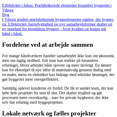
Effektivitet i fokus: Præfabrikerede elementer forandrer byggeriet i
Viborg
Byg
I Viborg ændrer præfabrikerede byggeelementer måden, der bygges
på. Effektivitet, bæredygtighed og nye samarbejdsformer skaber en
ny standard for fremtidens byggeri – hvor kvalitet og tempo går
hånd i hånd.
Fordelene ved at arbejde sammen
For mange håndværkere handler samarbejdet ikke kun om økonomi,
men om faglig stolthed. Når man kan trække på hinandens
erfaringer, bliver arbejdet både sjovere og mere lærerigt. En tømrer
kan for eksempel få nye idéer til materialevalg gennem dialog med
en maler, mens en elektriker kan bidrage med tekniske løsninger, der
gør byggeriet mere energieffektivt.
Samtidig oplever kunderne en fordel: De får et samlet team, der kan
løfte hele projektet fra start til slut. Det skaber tryghed og gør
processen mere overskuelig – især for private bygherrer, der ikke
selv har erfaring med byggeprojekter.
Lokale netværk og fælles projekter