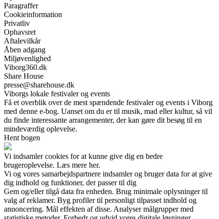
Paragraffer
Cookieinformation
Privatliv
Ophavsret
Aftalevilkår
Åben adgang
Miljøvenlighed
Viborg360.dk
Share House
presse@sharehouse.dk
Viborgs lokale festivaler og events
Få et overblik over de mest spændende festivaler og events i Viborg
med denne e-bog. Uanset om du er til musik, mad eller kultur, så vil
du finde interessante arrangementer, der kan gøre dit besøg til en
mindeværdig oplevelse.
Hent bogen
Vi indsamler cookies for at kunne give dig en bedre
brugeroplevelse. Læs mere her.
Vi og vores samarbejdspartnere indsamler og bruger data for at give
dig indhold og funktioner, der passer til dig
Gem og/eller tilgå data fra enheden. Brug minimale oplysninger til
valg af reklamer. Byg profiler til personligt tilpasset indhold og
annoncering. Mål effekten af disse. Analyser målgrupper med
statistiske metoder. Forbedr og udvid vores digitale løsninger