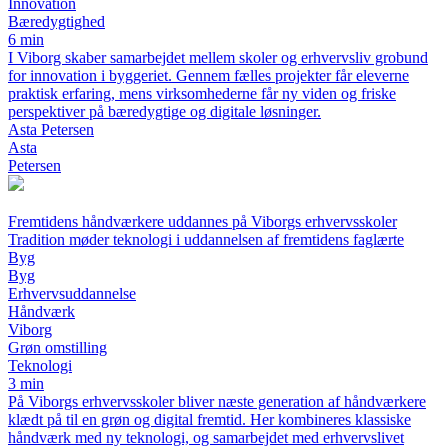
Innovation
Bæredygtighed
6 min
I Viborg skaber samarbejdet mellem skoler og erhvervsliv grobund
for innovation i byggeriet. Gennem fælles projekter får eleverne
praktisk erfaring, mens virksomhederne får ny viden og friske
perspektiver på bæredygtige og digitale løsninger.
Asta Petersen
Asta
Petersen
Fremtidens håndværkere uddannes på Viborgs erhvervsskoler
Tradition møder teknologi i uddannelsen af fremtidens faglærte
Byg
Byg
Erhvervsuddannelse
Håndværk
Viborg
Grøn omstilling
Teknologi
3 min
På Viborgs erhvervsskoler bliver næste generation af håndværkere
klædt på til en grøn og digital fremtid. Her kombineres klassiske
håndværk med ny teknologi, og samarbejdet med erhvervslivet