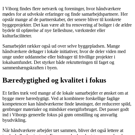
I Viborg findes flere netværk og foreninger, hvor håndværkere
mødes for at udveksle erfaringer og finde samarbejdspartnere. Her
opstår mange af de partnerskaber, der senere bliver til konkrete
byggeprojekter. Det kan være alt fra renovering af boliger i de ældre
bydele til opførelse af nye fælleshuse, værksteder eller
kulturfaciliteter.
Samarbejdet rækker også ud over selve byggepladsen. Mange
håndværkere deltager i lokale initiativer, hvor de deler viden med
unge under uddannelse eller bidrager til frivillige projekter i
lokalsamfundet. Det styrker både rekrutteringen til faget og
sammenhængskraften i byen.
Bæredygtighed og kvalitet i fokus
Et fælles træk ved mange af de lokale samarbejder er ønsket om at
bygge mere bæredygtigt. Ved at kombinere forskellige faglige
kompetencer kan håndværkerne finde løsninger, der reducerer spild,
genbruger materialer og mindsker energiforbruget. Det passer godt
ind i Viborgs generelle fokus på grøn omstilling og ansvarlig
byudvikling.
Når håndværkere arbejder tæt sammen, bliver det også lettere at