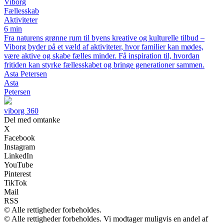
Viborg
Fællesskab
Aktiviteter
6 min
Fra naturens grønne rum til byens kreative og kulturelle tilbud –
Viborg byder på et væld af aktiviteter, hvor familier kan mødes,
være aktive og skabe fælles minder. Få inspiration til, hvordan
fritiden kan styrke fællesskabet og bringe generationer sammen.
Asta Petersen
Asta
Petersen
viborg 360
Del med omtanke
X
Facebook
Instagram
LinkedIn
YouTube
Pinterest
TikTok
Mail
RSS
© Alle rettigheder forbeholdes.
© Alle rettigheder forbeholdes. Vi modtager muligvis en andel af