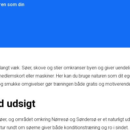
en som din
g langt væk. Søer, skove og stier omkranser byen og giver uendel
edlemskort eller maskiner. Her kan du bruge naturen som dit ege
æn og smukke omgivelser gør træningen både gratis og motiverend
 udsigt
 søer, og området omkring Nørresø og Søndersø er et naturligt ud
etur rundt om søerne giver både konditionstræning og ro i sindet.