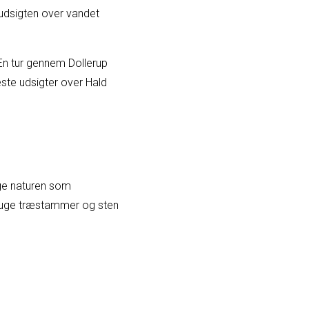
 udsigten over vandet
En tur gennem Dollerup
ste udsigter over Hald
ge naturen som
 bruge træstammer og sten