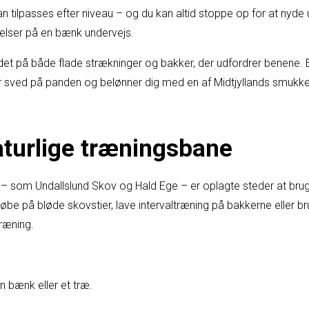
n tilpasses efter niveau – og du kan altid stoppe op for at nyde
velser på en bænk undervejs.
det på både flade strækninger og bakker, der udfordrer benene. 
r sved på panden og belønner dig med en af Midtjyllands smukke
turlige træningsbane
– som Undallslund Skov og Hald Ege – er oplagte steder at bru
løbe på bløde skovstier, lave intervaltræning på bakkerne eller
ræning.
 bænk eller et træ.