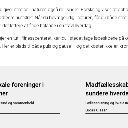
e giver motion i naturen også ro i sindet. Forskning viser, at oph
orbedre humøret. Når du bevæger dig i naturen, får du både moti
det lettere at finde balance i en travl hverdag.
r en tur i fitnesscenteret, kan du i stedet tage løbeskoene på o
Her er plads til både puls og pause – og det koster ikke en kro
kale foreninger i
Madfællesskaber
mer
sundere hverd
op, sind og sammenhold
Fællesspisning og lokale i
Lucas Olesen