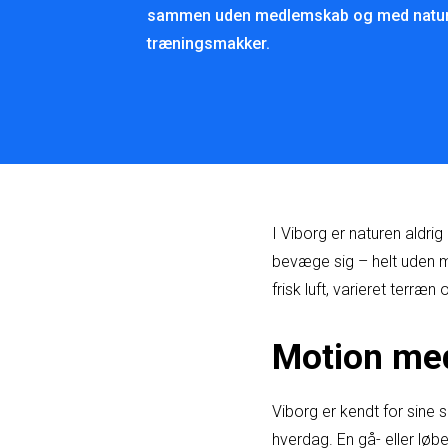
sammen uden medlemskab og med natur
træningsmakker.
I Viborg er naturen aldri
bevæge sig – helt uden m
frisk luft, varieret terr
Motion med
Viborg er kendt for sine
hverdag. En gå- eller løb