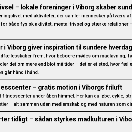
ivsel – lokale foreninger i Viborg skaber su
eningslivet med aktiviteter, der samler mennesker på tværs af
 både fysisk aktivitet, mental trivsel og stærke relationer – 
i Viborg giver inspiration til sundere hverda
adfællesskaber frem, hvor beboere mødes om madlavning, f
dler det om mere end blot måltider – det er et sted, hvor fæl
en går hånd i hånd.
esscenter – gratis motion i Viborgs friluft
nt fitnesscenter under åben himmel. Her kan du løbe, cykle, st
 stier – alt sammen uden medlemskab og med naturen som di
ter tidligt – sådan styrkes madkulturen i Vib