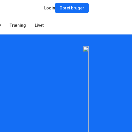
Login
Opret bruger
v
Træning
Livet