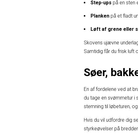
Step-ups
på en sten e
Planken
på et fladt u
Løft af grene eller 
Skovens ujævne underlag 
Samtidig får du frisk luf
Søer, bakke
En af fordelene ved at 
du tage en svømmetur i s
stemning til løbeturen, og
Hvis du vil udfordre dig s
styrkeøvelser på bredden.