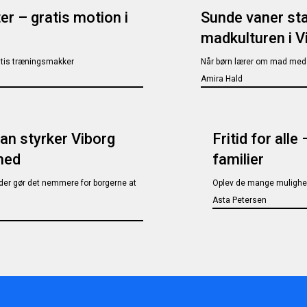
r – gratis motion i
Sunde vaner sta
madkulturen i V
ratis træningsmakker
Når børn lærer om mad med
Amira Hald
an styrker Viborg
Fritid for alle
hed
familier
 der gør det nemmere for borgerne at
Oplev de mange mulighede
Asta Petersen