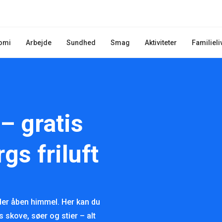
omi
Arbejde
Sundhed
Smag
Aktiviteter
Familieli
– gratis
gs friluft
nder åben himmel. Her kan du
s skove, søer og stier – alt