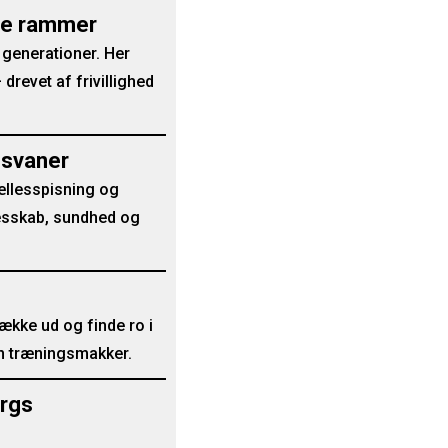
nde rammer
 generationer. Her
drevet af frivillighed
gsvaner
ællesspisning og
lesskab, sundhed og
række ud og finde ro i
n træningsmakker.
orgs