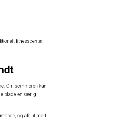
ionelt fitnesscenter.
undt
derne. Om sommeren kan
e blade en særlig
 distance, og afslut med