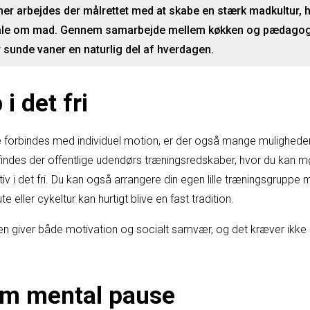
ner arbejdes der målrettet med at skabe en stærk madkultur, hvo
ale om mad. Gennem samarbejde mellem køkken og pædagogik
er sunde vaner en naturlig del af hverdagen.
i det fri
 forbindes med individuel motion, er der også mange muligheder 
findes der offentlige udendørs træningsredskaber, hvor du kan m
iv i det fri. Du kan også arrangere din egen lille træningsgruppe 
te eller cykeltur kan hurtigt blive en fast tradition.
n giver både motivation og socialt samvær, og det kræver ikke
om mental pause