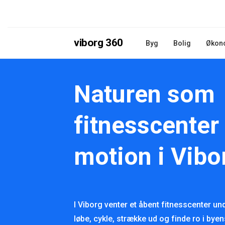
viborg 360
Byg
Bolig
Økon
Naturen som
fitnesscenter 
motion i Vibor
I Viborg venter et åbent fitnesscenter u
løbe, cykle, strække ud og finde ro i byen