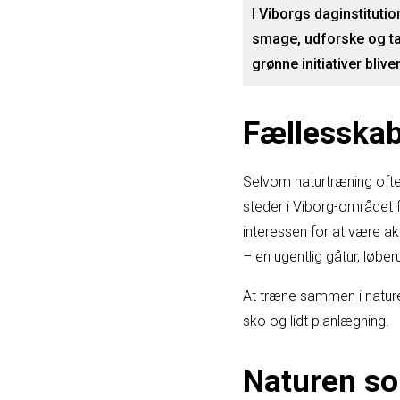
I Viborgs daginstitutio
smage, udforske og t
grønne initiativer bliv
Fællesskab 
Selvom naturtræning ofte
steder i Viborg-området 
interessen for at være akt
– en ugentlig gåtur, løberu
At træne sammen i nature
sko og lidt planlægning.
Naturen s