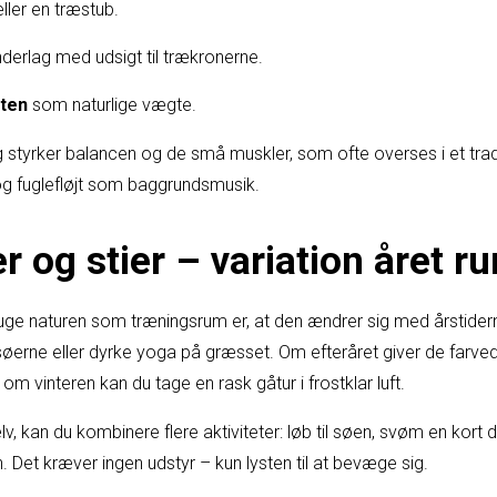
ller en træstub.
nderlag med udsigt til trækronerne.
sten
som naturlige vægte.
styrker balancen og de små muskler, som ofte overses i et tradit
t og fuglefløjt som baggrundsmusik.
r og stier – variation året r
bruge naturen som træningsrum er, at den ændrer sig med årsti
øerne eller dyrke yoga på græsset. Om efteråret giver de farved
 om vinteren kan du tage en rask gåtur i frostklar luft.
elv, kan du kombinere flere aktiviteter: løb til søen, svøm en kort
 Det kræver ingen udstyr – kun lysten til at bevæge sig.