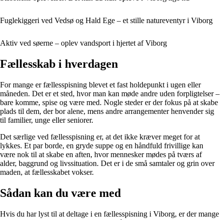
Fuglekiggeri ved Vedsø og Hald Ege – et stille natur­eventyr i Viborg
Aktiv ved søerne – oplev vandsport i hjertet af Viborg
Fællesskab i hverdagen
For mange er fællesspisning blevet et fast holdepunkt i ugen eller
måneden. Det er et sted, hvor man kan møde andre uden forpligtelser –
bare komme, spise og være med. Nogle steder er der fokus på at skabe
plads til dem, der bor alene, mens andre arrangementer henvender sig
til familier, unge eller seniorer.
Det særlige ved fællesspisning er, at det ikke kræver meget for at
lykkes. Et par borde, en gryde suppe og en håndfuld frivillige kan
være nok til at skabe en aften, hvor mennesker mødes på tværs af
alder, baggrund og livssituation. Det er i de små samtaler og grin over
maden, at fællesskabet vokser.
Sådan kan du være med
Hvis du har lyst til at deltage i en fællesspisning i Viborg, er der mange