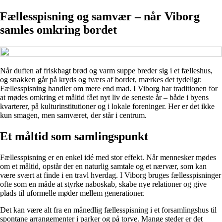
Fællesspisning og samvær – når Viborg
samles omkring bordet
Når duften af friskbagt brød og varm suppe breder sig i et fælleshus,
og snakken går på kryds og tværs af bordet, mærkes det tydeligt:
Fællesspisning handler om mere end mad. I Viborg har traditionen for
at mødes omkring et måltid fået nyt liv de seneste år – både i byens
kvarterer, på kulturinstitutioner og i lokale foreninger. Her er det ikke
kun smagen, men samværet, der står i centrum.
Et måltid som samlingspunkt
Fællesspisning er en enkel idé med stor effekt. Når mennesker mødes
om et måltid, opstår der en naturlig samtale og et nærvær, som kan
være svært at finde i en travl hverdag. I Viborg bruges fællesspisninger
ofte som en måde at styrke naboskab, skabe nye relationer og give
plads til uformelle møder mellem generationer.
Det kan være alt fra en månedlig fællesspisning i et forsamlingshus til
spontane arrangementer i parker og på torve. Mange steder er det