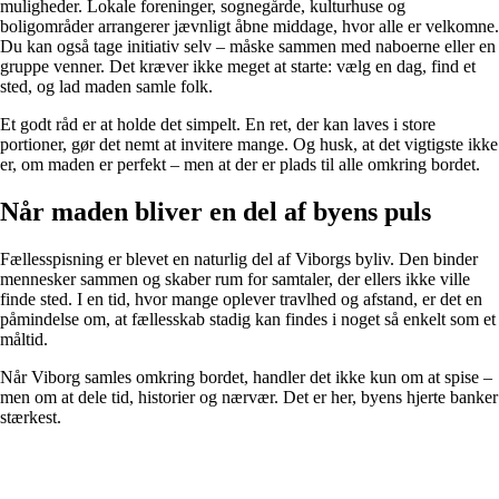
muligheder. Lokale foreninger, sognegårde, kulturhuse og
boligområder arrangerer jævnligt åbne middage, hvor alle er velkomne.
Du kan også tage initiativ selv – måske sammen med naboerne eller en
gruppe venner. Det kræver ikke meget at starte: vælg en dag, find et
sted, og lad maden samle folk.
Et godt råd er at holde det simpelt. En ret, der kan laves i store
portioner, gør det nemt at invitere mange. Og husk, at det vigtigste ikke
er, om maden er perfekt – men at der er plads til alle omkring bordet.
Når maden bliver en del af byens puls
Fællesspisning er blevet en naturlig del af Viborgs byliv. Den binder
mennesker sammen og skaber rum for samtaler, der ellers ikke ville
finde sted. I en tid, hvor mange oplever travlhed og afstand, er det en
påmindelse om, at fællesskab stadig kan findes i noget så enkelt som et
måltid.
Når Viborg samles omkring bordet, handler det ikke kun om at spise –
men om at dele tid, historier og nærvær. Det er her, byens hjerte banker
stærkest.