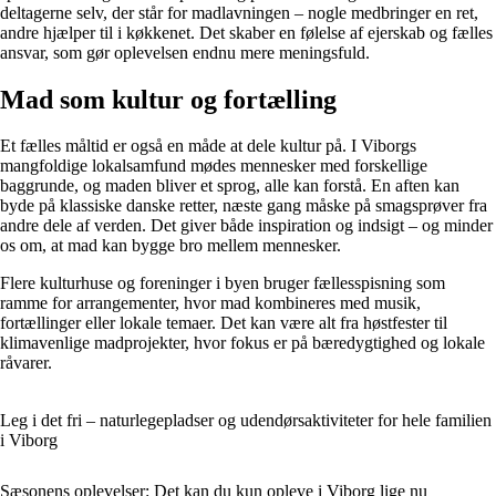
deltagerne selv, der står for madlavningen – nogle medbringer en ret,
andre hjælper til i køkkenet. Det skaber en følelse af ejerskab og fælles
ansvar, som gør oplevelsen endnu mere meningsfuld.
Mad som kultur og fortælling
Et fælles måltid er også en måde at dele kultur på. I Viborgs
mangfoldige lokalsamfund mødes mennesker med forskellige
baggrunde, og maden bliver et sprog, alle kan forstå. En aften kan
byde på klassiske danske retter, næste gang måske på smagsprøver fra
andre dele af verden. Det giver både inspiration og indsigt – og minder
os om, at mad kan bygge bro mellem mennesker.
Flere kulturhuse og foreninger i byen bruger fællesspisning som
ramme for arrangementer, hvor mad kombineres med musik,
fortællinger eller lokale temaer. Det kan være alt fra høstfester til
klimavenlige madprojekter, hvor fokus er på bæredygtighed og lokale
råvarer.
Leg i det fri – naturlegepladser og udendørsaktiviteter for hele familien
i Viborg
Sæsonens oplevelser: Det kan du kun opleve i Viborg lige nu