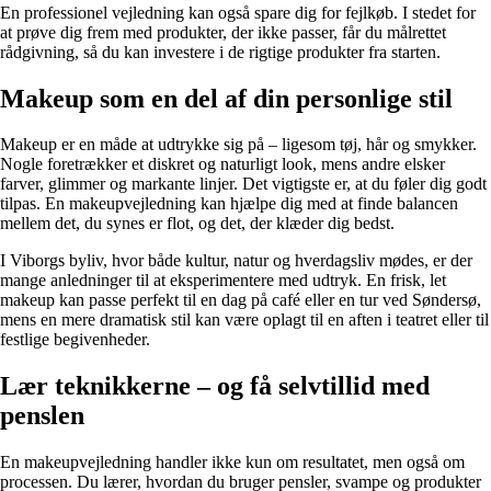
En professionel vejledning kan også spare dig for fejlkøb. I stedet for
at prøve dig frem med produkter, der ikke passer, får du målrettet
rådgivning, så du kan investere i de rigtige produkter fra starten.
Makeup som en del af din personlige stil
Makeup er en måde at udtrykke sig på – ligesom tøj, hår og smykker.
Nogle foretrækker et diskret og naturligt look, mens andre elsker
farver, glimmer og markante linjer. Det vigtigste er, at du føler dig godt
tilpas. En makeupvejledning kan hjælpe dig med at finde balancen
mellem det, du synes er flot, og det, der klæder dig bedst.
I Viborgs byliv, hvor både kultur, natur og hverdagsliv mødes, er der
mange anledninger til at eksperimentere med udtryk. En frisk, let
makeup kan passe perfekt til en dag på café eller en tur ved Søndersø,
mens en mere dramatisk stil kan være oplagt til en aften i teatret eller til
festlige begivenheder.
Lær teknikkerne – og få selvtillid med
penslen
En makeupvejledning handler ikke kun om resultatet, men også om
processen. Du lærer, hvordan du bruger pensler, svampe og produkter