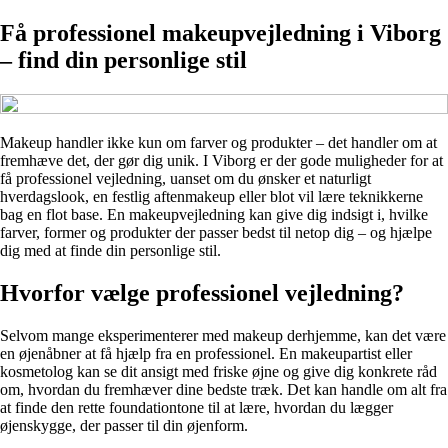
Få professionel makeupvejledning i Viborg
– find din personlige stil
Makeup handler ikke kun om farver og produkter – det handler om at
fremhæve det, der gør dig unik. I Viborg er der gode muligheder for at
få professionel vejledning, uanset om du ønsker et naturligt
hverdagslook, en festlig aftenmakeup eller blot vil lære teknikkerne
bag en flot base. En makeupvejledning kan give dig indsigt i, hvilke
farver, former og produkter der passer bedst til netop dig – og hjælpe
dig med at finde din personlige stil.
Hvorfor vælge professionel vejledning?
Selvom mange eksperimenterer med makeup derhjemme, kan det være
en øjenåbner at få hjælp fra en professionel. En makeupartist eller
kosmetolog kan se dit ansigt med friske øjne og give dig konkrete råd
om, hvordan du fremhæver dine bedste træk. Det kan handle om alt fra
at finde den rette foundationtone til at lære, hvordan du lægger
øjenskygge, der passer til din øjenform.