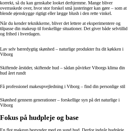
korrekt, så du kan genskabe looket derhjemme. Mange bliver
overraskede over, hvor stor forskel små justeringer kan gøre – som at
blende øjenskygge rigtigt eller lægge blush i den rette vinkel.
Når du kender teknikkerne, bliver det lettere at eksperimentere og
tilpasse din makeup til forskellige situationer. Det giver både selvtillid
og frihed i hverdagen.
Lav selv bæredygtig skønhed – naturlige produkter fra dit køkken i
Viborg
Skiftende årstider, skiftende hud – sådan påvirker Viborgs klima din
hud året rundt
Få professionel makeupvejledning i Viborg – find din personlige stil
Skønhed gennem generationer – forskellige syn på det naturlige i
Viborg
Fokus på hudpleje og base
En flot makeup begynder med en sund hud. Derfor indgår hudpleje