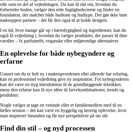
ofte som en del af vejledningen. Du kan få råd om, hvordan du
forbereder huden, vælger den rette fugtighedscreme og finder en
foundation, der matcher både hudtone og hudtype. Det gør ikke bare
makeuppen pænere – det får den også til at holde længere.
I en tid, hvor mange går op i bæredygtighed og ingredienser, kan du
også få vejledning i, hvordan du vælger produkter, der passer til dine
værdier – fx parfumefri, veganske eller miljøvenlige alternativer.
En oplevelse for både nybegyndere og
erfarne
Uanset om du er helt ny i makeupverdenen eller allerede har erfaring,
kan en professionel vejledning give ny inspiration. For nybegynderen
kan det være en tryg introduktion til de grundlæggende teknikker,
mens den erfarne kan få nye idéer til farvekombinationer, trends og
produkter.
Nogle vælger at tage en veninde eller et familiemedlem med til en
fælles session – det kan være en hyggelig og lærerig oplevelse, hvor
man inspirerer hinanden og får nye perspektiver på sin stil.
Find din stil – og nyd processen