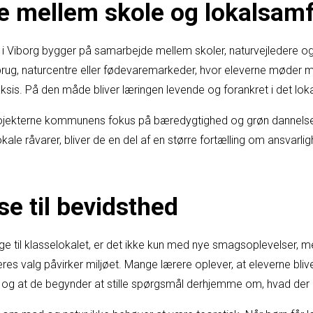
e mellem skole og lokalsam
b i Viborg bygger på samarbejde mellem skoler, naturvejledere og
ug, naturcentre eller fødevaremarkeder, hvor eleverne møder m
is. På den måde bliver læringen levende og forankret i det loka
rojekterne kommunens fokus på bæredygtighed og grøn dannelse
kale råvarer, bliver de en del af en større fortælling om ansvarli
se til bevidsthed
age til klasselokalet, er det ikke kun med nye smagsoplevelser,
eres valg påvirker miljøet. Mange lærere oplever, at eleverne bli
g at de begynder at stille spørgsmål derhjemme om, hvad der l