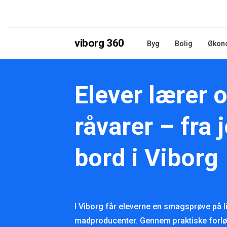
viborg 360
Byg
Bolig
Økon
Elever lærer 
råvarer – fra j
bord i Viborg
I Viborg får eleverne en smagsprøve på l
madproducenter. Gennem praktiske forlø