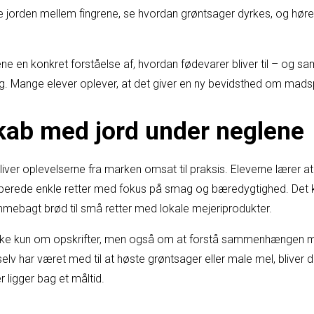
rke jorden mellem fingrene, se hvordan grøntsager dyrkes, og hø
ne en konkret forståelse af, hvordan fødevarer bliver til – og sa
ag. Mange elever oplever, at det giver en ny bevidsthed om madsp
ab med jord under neglene
ver oplevelserne fra marken omsat til praksis. Eleverne lærer at
tilberede enkle retter med fokus på smag og bæredygtighed. Det k
ebagt brød til små retter med lokale mejeriprodukter.
ikke kun om opskrifter, men også om at forstå sammenhængen me
lv har været med til at høste grøntsager eller male mel, bliver d
 ligger bag et måltid.