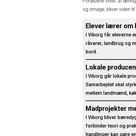
Forløbene viser, at lærin
og smage, bliver viden til 
Elever lærer om l
I Viborg får eleverne
råvarer, landbrug og 
bord.
Lokale producen
I Viborg går lokale p
Samarbejdet skal styrk
mellem landmænd, køk
Madprojekter med
I Viborg bliver bæredy
forbinder teori og pra
handlinger kan gøre en