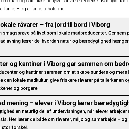
g om mad og natur ikke behøver at være teoretisk. Når børn får lov 
erfaring – og erfaring til holdning.
okale råvarer – fra jord til bord i Viborg
 en smagsprøve på livet som lokale madproducenter. Gennem p
madlavning lærer de, hvordan natur og bæredygtighed hænger 
ter og kantiner i Viborg går sammen om bed
roducenter og kantiner sammen om at skabe sundere og mere 
e den lokale madkultur, give friskere råvarer på tallerkenen 
kener og borgere.
 mening – elever i Viborg lærer bæredygtigh
gtighed en naturlig del af undervisningen, når elever arbejde
ksis. Her lærer de både om råvarer, miljø og samarbejde – o
 stor forskel.