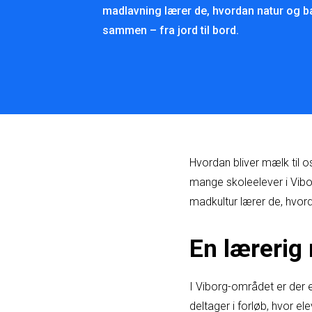
madlavning lærer de, hvordan natur og
sammen – fra jord til bord.
Hvordan bliver mælk til o
mange skoleelever i Vibo
madkultur lærer de, hvor
En lærerig
I Viborg-området er der e
deltager i forløb, hvor 