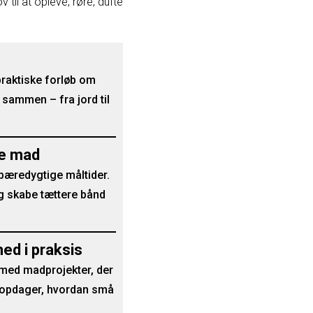
til at opleve, røre, dufte
raktiske forløb om
sammen – fra jord til
re mad
bæredygtige måltider.
og skabe tættere bånd
ed i praksis
r med madprojekter, der
g opdager, hvordan små