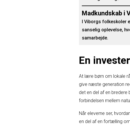
Madkundskab i V
I Viborgs folkeskoler 
sanselig oplevelse, h
samarbejde.
En investe
At lære børn om lokale r
give næste generation re
det en del af en bredere 
forbindelsen mellem natu
Når eleverne ser, hvordan
en del af en fortælling o