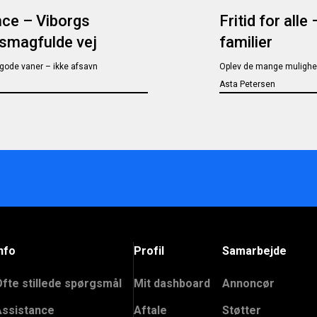
nce – Viborgs
Fritid for alle
 smagfulde vej
familier
gode vaner – ikke afsavn
Oplev de mange mulighede
Asta Petersen
nfo
Profil
Samarbejde
Ofte stillede spørgsmål
Mit dashboard
Annoncør
Assistance
Aftale
Støtter