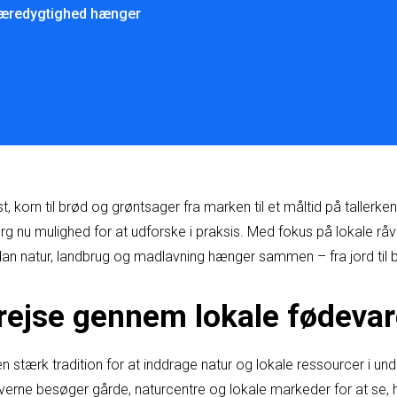
 bæredygtighed hænger
st, korn til brød og grøntsager fra marken til et måltid på tallerk
rg nu mulighed for at udforske i praksis. Med fokus på lokale rå
dan natur, landbrug og madlavning hænger sammen – fra jord til 
 rejse gennem lokale fødevar
n stærk tradition for at inddrage natur og lokale ressourcer i und
eleverne besøger gårde, naturcentre og lokale markeder for at se