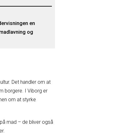
dervisningen en
 madlavning og
ltur. Det handler om at
m borgere. I Viborg er
mmen om at styrke
e på mad – de bliver også
er.