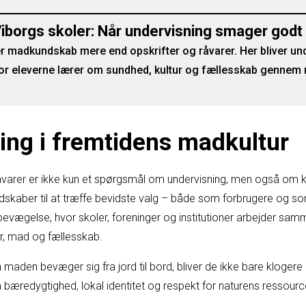
iborgs skoler: Når undervisning smager godt
er madkundskab mere end opskrifter og råvarer. Her bliver un
vor eleverne lærer om sundhed, kultur og fællesskab gennem
ring i fremtidens madkultur
åvarer er ikke kun et spørgsmål om undervisning, men også om ku
dskaber til at træffe bevidste valg – både som forbrugere og so
bevægelse, hvor skoler, foreninger og institutioner arbejder sa
r, mad og fællesskab.
 maden bevæger sig fra jord til bord, bliver de ikke bare kloger
m bæredygtighed, lokal identitet og respekt for naturens ressourc