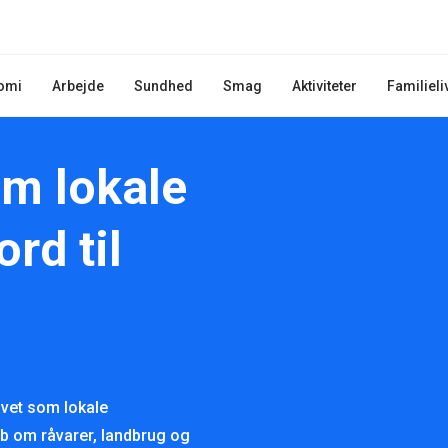
omi
Arbejde
Sundhed
Smag
Aktiviteter
Familieli
om lokale
ord til
ivet som lokale
b om råvarer, landbrug og