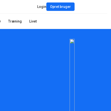
Login
Opret bruger
v
Træning
Livet