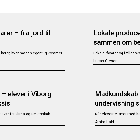
rer – fra jord til
Lokale producen
sammen om be
g lærer, hvor maden egentlig kommer
Lokale råvarer og fællesska
Lucas Olesen
 elever i Viborg
Madkundskab i
ksis
undervisning 
nsvar for klima og fællesskab
Når eleverne lærer med hæ
Amira Hald