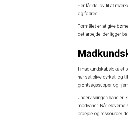
Her får de lov til at mæ
og fodres.
Formålet er at give børne
det arbejde, der ligger b
Madkundsk
I madkundskabslokalet bli
har set blive dyrket, og 
grøntsagssupper og hjemm
Undervisningen handler 
madvaner. Når eleverne se
arbejde og ressourcer der